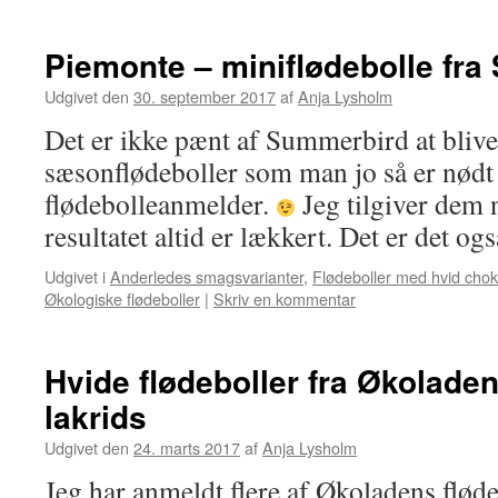
Piemonte – miniflødebolle fr
Udgivet den
30. september 2017
af
Anja Lysholm
Det er ikke pænt af Summerbird at blive 
sæsonflødeboller som man jo så er nødt 
flødebolleanmelder.
Jeg tilgiver dem n
resultatet altid er lækkert. Det er det o
Udgivet i
Anderledes smagsvarianter
,
Flødeboller med hvid cho
Økologiske flødeboller
|
Skriv en kommentar
Hvide flødeboller fra Økolade
lakrids
Udgivet den
24. marts 2017
af
Anja Lysholm
Jeg har anmeldt flere af Økoladens fløde