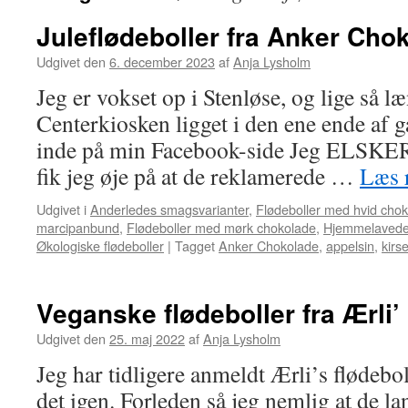
Juleflødeboller fra Anker Cho
Udgivet den
6. december 2023
af
Anja Lysholm
Jeg er vokset op i Stenløse, og lige så l
Centerkiosken ligget i den ene ende af 
inde på min Facebook-side Jeg ELSKER 
fik jeg øje på at de reklamerede …
Læs 
Udgivet i
Anderledes smagsvarianter
,
Flødeboller med hvid cho
marcipanbund
,
Flødeboller med mørk chokolade
,
Hjemmelavede 
Økologiske flødeboller
|
Tagget
Anker Chokolade
,
appelsin
,
kirs
Veganske flødeboller fra Ærli’
Udgivet den
25. maj 2022
af
Anja Lysholm
Jeg har tidligere anmeldt Ærli’s flødebol
det igen. Forleden så jeg nemlig at d