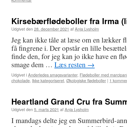
Kirsebærflødeboller fra Irma (l
Udgivet den
28. december 2021
af
Anja Lysholm
Jeg kan ikke tåle at læse om en lækker f
få fingrene i. Der opstår en lille besættel
finde den, for jeg kan jo ikke have en fl
smage dem …
Læs resten
→
Udgivet i
Anderledes smagsvarianter
,
Flødeboller med marcipa
chokolade
,
Ikke kategoriseret
,
Økologiske flødeboller
|
1 kommen
Heartland Grand Cru fra Sum
Udgivet den
5. marts 2021
af
Anja Lysholm
I mandags delte jeg en Summerbird-an