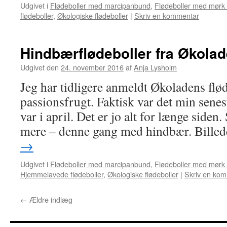
Udgivet i
Flødeboller med marcipanbund
,
Flødeboller med mørk
flødeboller
,
Økologiske flødeboller
|
Skriv en kommentar
Hindbærflødeboller fra Økola
Udgivet den
24. november 2016
af
Anja Lysholm
Jeg har tidligere anmeldt Økoladens flø
passionsfrugt. Faktisk var det min senes
var i april. Det er jo alt for længe siden
mere – denne gang med hindbær. Bille
→
Udgivet i
Flødeboller med marcipanbund
,
Flødeboller med mørk
Hjemmelavede flødeboller
,
Økologiske flødeboller
|
Skriv en ko
←
Ældre indlæg