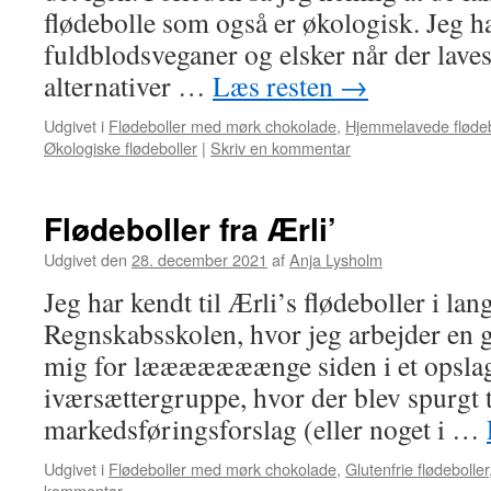
flødebolle som også er økologisk. Jeg ha
fuldblodsveganer og elsker når der la
alternativer …
Læs resten
→
Udgivet i
Flødeboller med mørk chokolade
,
Hjemmelavede flødeb
Økologiske flødeboller
|
Skriv en kommentar
Flødeboller fra Ærli’
Udgivet den
28. december 2021
af
Anja Lysholm
Jeg har kendt til Ærli’s flødeboller i lan
Regnskabsskolen, hvor jeg arbejder en 
mig for lææææææænge siden i et opslag
iværsættergruppe, hvor der blev spurgt t
markedsføringsforslag (eller noget i …
Udgivet i
Flødeboller med mørk chokolade
,
Glutenfrie flødeboller
kommentar