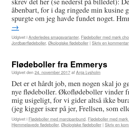
skrev det her (se nederst på billedet): De
åbenbart, for i dag ringede min kusine g
spurgte om jeg havde fundet noget. H
→
Udgivet i
Anderledes smagsvarianter
,
Flødeboller med mørk cho
Jordbærflødeboller
,
Økologiske flødeboller
|
Skriv en kommentar
Flødeboller fra Emmerys
Udgivet den
24. november 2017
af
Anja Lysholm
Det er et hårdt job, men nogen skal jo g
nye flødeboller. Økoflødeboller vinder 
mig usigeligt, for vi gider altså ikke b
(jeg kigger især på jer, Frellsen, som e
Udgivet i
Flødeboller med marcipanbund
,
Flødeboller med mørk
Hjemmelavede flødeboller
,
Økologiske flødeboller
|
Skriv en ko