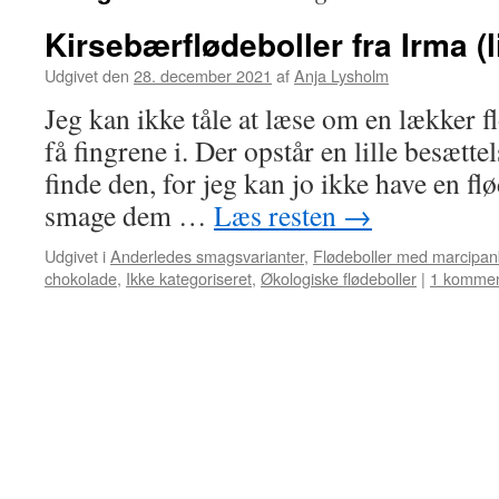
Kirsebærflødeboller fra Irma (l
Udgivet den
28. december 2021
af
Anja Lysholm
Jeg kan ikke tåle at læse om en lækker f
få fingrene i. Der opstår en lille besættel
finde den, for jeg kan jo ikke have en fl
smage dem …
Læs resten
→
Udgivet i
Anderledes smagsvarianter
,
Flødeboller med marcipa
chokolade
,
Ikke kategoriseret
,
Økologiske flødeboller
|
1 kommen