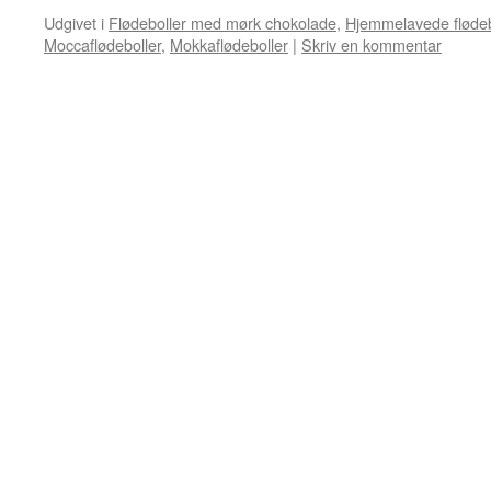
Udgivet i
Flødeboller med mørk chokolade
,
Hjemmelavede flødeb
Moccaflødeboller
,
Mokkaflødeboller
|
Skriv en kommentar