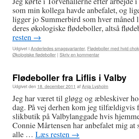
Jeg kørte i Torvehallerne efter arbejde i
som min kollega havde anbefalet, og lig
ligger jo Summerbird som hver måned la
deres økologiske flødeboller, altså flø
resten
→
Udgivet i
Anderledes smagsvarianter
,
Flødeboller med hvid cho
Økologiske flødeboller
|
Skriv en kommentar
Flødeboller fra Liflis i Valby
Udgivet den
18. december 2011
af
Anja Lysholm
Jeg har været til gløgg og æbleskiver ho
dag. På vej derhen kom jeg tilfældigvis f
slikbutik på Valbylanggade hvis hjemme
Connie Mårtensen har anbefalet mig at 
alle …
Læs resten
→