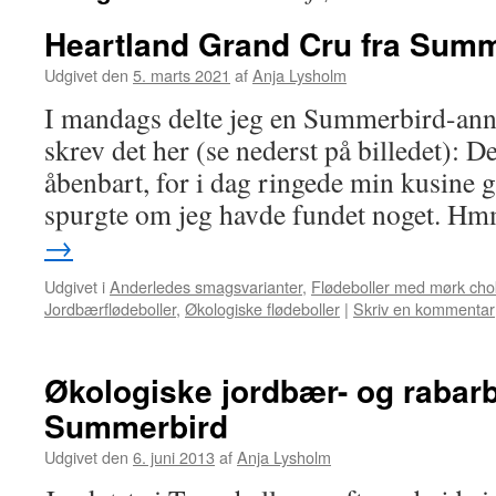
Heartland Grand Cru fra Sum
Udgivet den
5. marts 2021
af
Anja Lysholm
I mandags delte jeg en Summerbird-an
skrev det her (se nederst på billedet): De
åbenbart, for i dag ringede min kusine g
spurgte om jeg havde fundet noget. H
→
Udgivet i
Anderledes smagsvarianter
,
Flødeboller med mørk cho
Jordbærflødeboller
,
Økologiske flødeboller
|
Skriv en kommentar
Økologiske jordbær- og rabarb
Summerbird
Udgivet den
6. juni 2013
af
Anja Lysholm