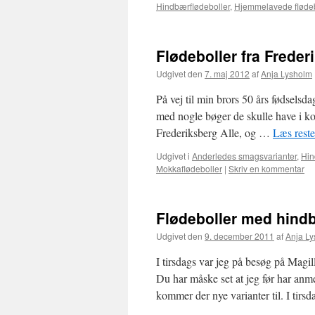
Hindbærflødeboller
,
Hjemmelavede flødeb
Flødeboller fra Frede
Udgivet den
7. maj 2012
af
Anja Lysholm
På vej til min brors 50 års fødselsd
med nogle bøger de skulle have i ko
Frederiksberg Alle, og …
Læs rest
Udgivet i
Anderledes smagsvarianter
,
Hin
Mokkaflødeboller
|
Skriv en kommentar
Flødeboller med hind
Udgivet den
9. december 2011
af
Anja L
I tirsdags var jeg på besøg på Magi
Du har måske set at jeg før har anme
kommer der nye varianter til. I tirs