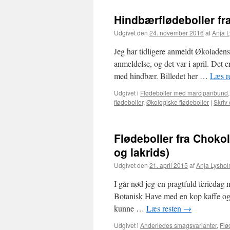
Hindbærflødeboller fr
Udgivet den
24. november 2016
af
Anja 
Jeg har tidligere anmeldt Økoladens
anmeldelse, og det var i april. Det 
med hindbær. Billedet her …
Læs r
Udgivet i
Flødeboller med marcipanbund
flødeboller
,
Økologiske flødeboller
|
Skriv
Flødeboller fra Choko
og lakrids)
Udgivet den
21. april 2015
af
Anja Lysho
I går nød jeg en pragtfuld feriedag 
Botanisk Have med en kop kaffe og en
kunne …
Læs resten
→
Udgivet i
Anderledes smagsvarianter
,
Flø