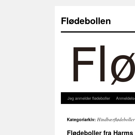
Hop
til
Flødebollen
indhold
Jeg anmelder flødeboller
Anmeldels
Hindbærflødeboller
Kategoriarkiv:
Flødeboller fra Harms