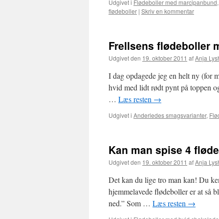
Udgivet i
Flødeboller med marcipanbund
flødeboller
|
Skriv en kommentar
Frellsens flødeboller
Udgivet den
19. oktober 2011
af
Anja Lys
I dag opdagede jeg en helt ny (for mi
hvid med lidt rødt pynt på toppen og
…
Læs resten
→
Udgivet i
Anderledes smagsvarianter
,
Flø
Kan man spise 4 fløde
Udgivet den
19. oktober 2011
af
Anja Lys
Det kan du lige tro man kan! Du ke
hjemmelavede flødeboller er at så b
ned.” Som …
Læs resten
→