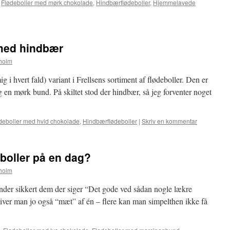
,
Flødeboller med mørk chokolade
,
Hindbærflødeboller
,
Hjemmelavede
 med hindbær
holm
g i hvert fald) variant i Frellsens sortiment af flødeboller. Den er
 en mørk bund. På skiltet stod der hindbær, så jeg forventer noget
deboller med hvid chokolade
,
Hindbærflødeboller
|
Skriv en kommentar
boller på en dag?
holm
nder sikkert dem der siger “Det gode ved sådan nogle lækre
liver man jo også “mæt” af én – flere kan man simpelthen ikke få