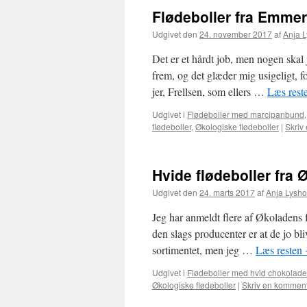
Flødeboller fra Emme
Udgivet den
24. november 2017
af
Anja 
Det er et hårdt job, men nogen skal
frem, og det glæder mig usigeligt, f
jer, Frellsen, som ellers …
Læs rest
Udgivet i
Flødeboller med marcipanbund
flødeboller
,
Økologiske flødeboller
|
Skriv
Hvide flødeboller fra
Udgivet den
24. marts 2017
af
Anja Lysh
Jeg har anmeldt flere af Økoladens 
den slags producenter er at de jo bli
sortimentet, men jeg …
Læs resten
Udgivet i
Flødeboller med hvid chokolade
Økologiske flødeboller
|
Skriv en kommen