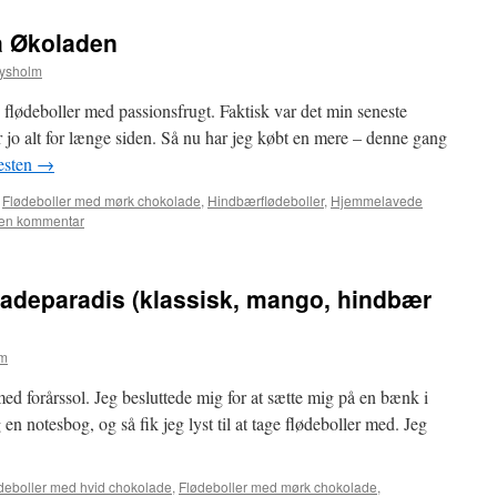
a Økoladen
Lysholm
 flødeboller med passionsfrugt. Faktisk var det min seneste
er jo alt for længe siden. Så nu har jeg købt en mere – denne gang
esten
→
,
Flødeboller med mørk chokolade
,
Hindbærflødeboller
,
Hjemmelavede
 en kommentar
ladeparadis (klassisk, mango, hindbær
lm
med forårssol. Jeg besluttede mig for at sætte mig på en bænk i
 notesbog, og så fik jeg lyst til at tage flødeboller med. Jeg
deboller med hvid chokolade
,
Flødeboller med mørk chokolade
,