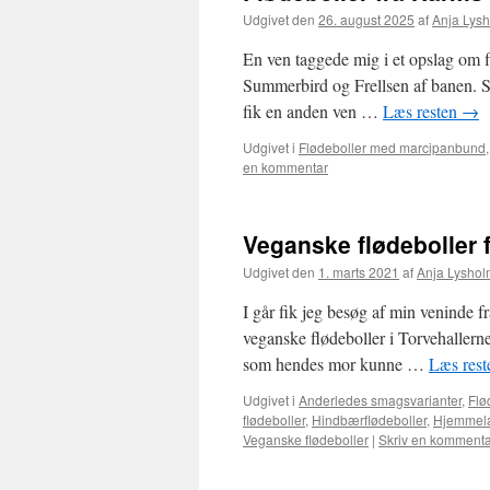
Udgivet den
26. august 2025
af
Anja Lys
En ven taggede mig i et opslag om f
Summerbird og Frellsen af banen. S
fik en anden ven …
Læs resten
→
Udgivet i
Flødeboller med marcipanbund
en kommentar
Veganske flødeboller 
Udgivet den
1. marts 2021
af
Anja Lyshol
I går fik jeg besøg af min veninde
veganske flødeboller i Torvehallerne
som hendes mor kunne …
Læs res
Udgivet i
Anderledes smagsvarianter
,
Flø
flødeboller
,
Hindbærflødeboller
,
Hjemmela
Veganske flødeboller
|
Skriv en kommenta