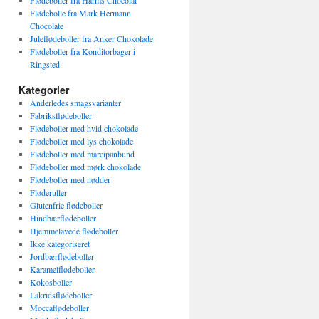
Flødeboller fra Harms Chocolat
Flødebolle fra Mark Hermann
Chocolate
Juleflødeboller fra Anker Chokolade
Flødeboller fra Konditorbager i
Ringsted
Kategorier
Anderledes smagsvarianter
Fabriksflødeboller
Flødeboller med hvid chokolade
Flødeboller med lys chokolade
Flødeboller med marcipanbund
Flødeboller med mørk chokolade
Flødeboller med nødder
Fløderuller
Glutenfrie flødeboller
Hindbærflødeboller
Hjemmelavede flødeboller
Ikke kategoriseret
Jordbærflødeboller
Karamelflødeboller
Kokosboller
Lakridsflødeboller
Moccaflødeboller