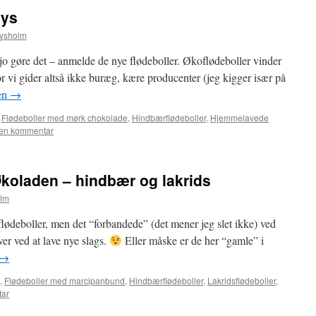
rys
Lysholm
 jo gøre det – anmelde de nye flødeboller. Økoflødeboller vinder
or vi gider altså ikke buræg, kære producenter (jeg kigger især på
en
→
,
Flødeboller med mørk chokolade
,
Hindbærflødeboller
,
Hjemmelavede
 en kommentar
 Økoladen – hindbær og lakrids
olm
flødeboller, men det “forbandede” (det mener jeg slet ikke) ved
ver ved at lave nye slags.
Eller måske er de her “gamle” i
→
,
Flødeboller med marcipanbund
,
Hindbærflødeboller
,
Lakridsflødeboller
,
tar