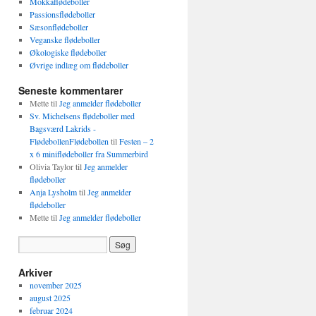
Mokkaflødeboller
Passionsflødeboller
Sæsonflødeboller
Veganske flødeboller
Økologiske flødeboller
Øvrige indlæg om flødeboller
Seneste kommentarer
Mette
til
Jeg anmelder flødeboller
Sv. Michelsens flødeboller med
Bagsværd Lakrids -
FlødebollenFlødebollen
til
Festen – 2
x 6 miniflødeboller fra Summerbird
Olivia Taylor
til
Jeg anmelder
flødeboller
Anja Lysholm
til
Jeg anmelder
flødeboller
Mette
til
Jeg anmelder flødeboller
Arkiver
november 2025
august 2025
februar 2024