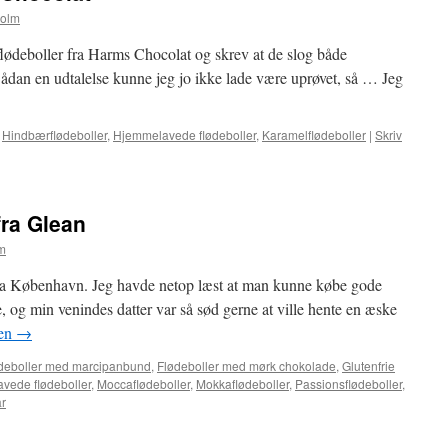
holm
lødeboller fra Harms Chocolat og skrev at de slog både
ådan en udtalelse kunne jeg jo ikke lade være uprøvet, så … Jeg
,
Hindbærflødeboller
,
Hjemmelavede flødeboller
,
Karamelflødeboller
|
Skriv
fra Glean
m
 fra København. Jeg havde netop læst at man kunne købe gode
, og min venindes datter var så sød gerne at ville hente en æske
ten
→
deboller med marcipanbund
,
Flødeboller med mørk chokolade
,
Glutenfrie
vede flødeboller
,
Moccaflødeboller
,
Mokkaflødeboller
,
Passionsflødeboller
,
r