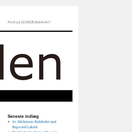
Fordi jeg ELSKER flødeboller!
Seneste indlæg
Sv. Michelsens flødeboller med
Bagsværd Lakrids