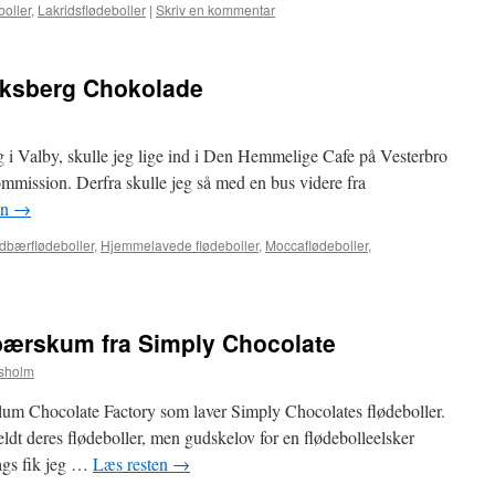
oller
,
Lakridsflødeboller
|
Skriv en kommentar
riksberg Chokolade
ag i Valby, skulle jeg lige ind i Den Hemmelige Cafe på Vesterbro
mmission. Derfra skulle jeg så med en bus videre fra
en
→
dbærflødeboller
,
Hjemmelavede flødeboller
,
Moccaflødeboller
,
bærskum fra Simply Chocolate
ysholm
llum Chocolate Factory som laver Simply Chocolates flødeboller.
ldt deres flødeboller, men gudskelov for en flødebolleelsker
dags fik jeg …
Læs resten
→