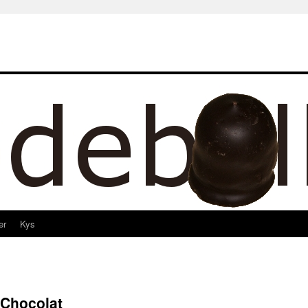
er
Kys
 Chocolat