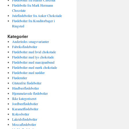
Flødeboller fra Harms Chocolat
Flødebolle fra Mark Hermann
Chocolate
Juleflødeboller fra Anker Chokolade
Flødeboller fra Konditorbager i
Ringsted
Kategorier
Anderledes smagsvarianter
Fabriksflødeboller
Flødeboller med hvid chokolade
Flødeboller med lys chokolade
Flødeboller med marcipanbund
Flødeboller med mørk chokolade
Flødeboller med nødder
Fløderuller
Glutenfrie flødeboller
Hindbærflødeboller
Hjemmelavede flødeboller
Ikke kategoriseret
Jordbærflødeboller
Karamelflødeboller
Kokosboller
Lakridsflødeboller
Moccaflødeboller