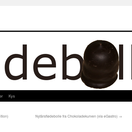
er
Kys
ition)
Nytårsflødebolle fra Chokoladekurven (via eGastro)
→