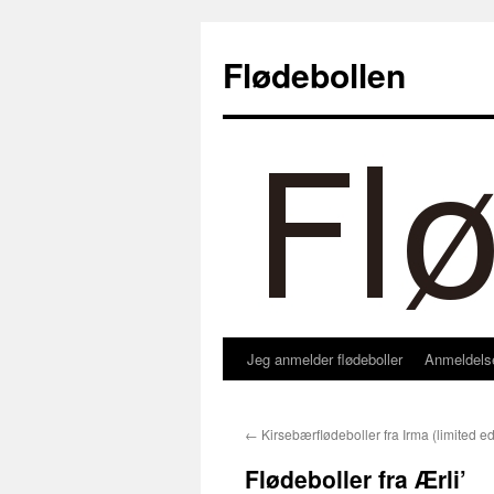
Hop
til
Flødebollen
indhold
Jeg anmelder flødeboller
Anmeldels
←
Kirsebærflødeboller fra Irma (limited ed
Flødeboller fra Ærli’