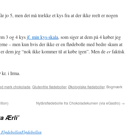
år jo 5, men det må trække et kys fra at der ikke reelt er nogen
em 3 og 4 kys
jf. min kys-skala
, som siger at dem på 4 køber jeg
rne – men kun hvis der ikke er en flødebolle med bedre skum at
 er dem jeg “nok ikke kommer til at købe igen”. Men de
er
faktisk
kr. i Irma.
ed mørk chokolade
,
Glutenfrie flødeboller
,
Økologiske flødeboller
. Bogmærk
ition)
Nytårsflødebolle fra Chokoladekurven (via eGastro)
→
a Ærli’
 - FlødebollenFlødebollen