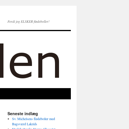
Fordi jeg ELSKER flødeboller!
Seneste indlæg
Sv. Michelsens flødeboller med
Bagsværd Lakrids