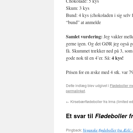
Chokolade: 5 kys
Skum: 3 kys
Bund: 4 kys (chokoladen i sig selv f
“bund” at anmelde
Samlet vurdering:
Jeg vakler mell
gerne igen. Og det GØR jeg også ge
få. Skummet trækker ned på 3, som
4 kys!
gode nok til en 4’er. Så:
Prisen for en æske med 4 stk. var 79 
Dette indlæg blev udgivet i
Flødeboller m
permalinket
.
←
Kirsebærflødeboller fra Irma (limited ed
Et svar til
Flødeboller fr
Pingback:
Veganske flødeboller fra Ærli'