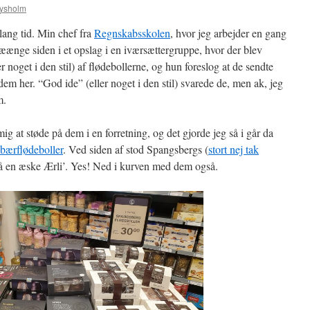
Lysholm
 lang tid. Min chef fra
Regnskabsskolen
, hvor jeg arbejder en gang
nge siden i et opslag i en iværsættergruppe, hvor der blev
er noget i den stil) af flødebollerne, og hun foreslog at de sendte
m her. “God ide” (eller noget i den stil) svarede de, men ak, jeg
m.
mig at støde på dem i en forretning, og det gjorde jeg så i går da
ebærflødeboller
. Ved siden af stod Spangsbergs (
stort nej tak
 på en æske Ærli’. Yes! Ned i kurven med dem også.