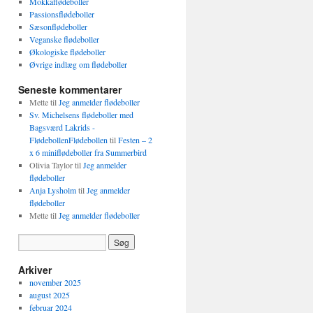
Mokkaflødeboller
Passionsflødeboller
Sæsonflødeboller
Veganske flødeboller
Økologiske flødeboller
Øvrige indlæg om flødeboller
Seneste kommentarer
Mette
til
Jeg anmelder flødeboller
Sv. Michelsens flødeboller med
Bagsværd Lakrids -
FlødebollenFlødebollen
til
Festen – 2
x 6 miniflødeboller fra Summerbird
Olivia Taylor
til
Jeg anmelder
flødeboller
Anja Lysholm
til
Jeg anmelder
flødeboller
Mette
til
Jeg anmelder flødeboller
Arkiver
november 2025
august 2025
februar 2024