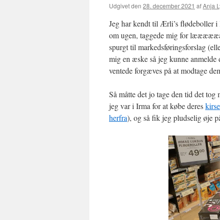
Udgivet den
28. december 2021
af
Anja 
Jeg har kendt til Ærli’s flødeboller i
om ugen, taggede mig for læææææææ
spurgt til markedsføringsforslag (ell
mig en æske så jeg kunne anmelde de
ventede forgæves på at modtage de
Så måtte det jo tage den tid det tog 
jeg var i Irma for at købe deres
kirs
herfra
), og så fik jeg pludselig øje