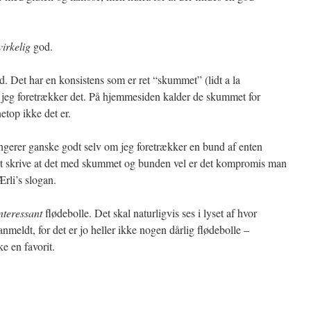
virkelig
god.
d. Det har en konsistens som er ret “skummet” (lidt a la
om jeg foretrækker det. På hjemmesiden kalder de skummet for
etop ikke det er.
ngerer ganske godt selv om jeg foretrækker en bund af enten
il at skrive at det med skummet og bunden vel er det kompromis man
rli’s slogan.
nteressant
flødebolle. Det skal naturligvis ses i lyset af hvor
nmeldt, for det er jo heller ikke nogen dårlig flødebolle –
e en favorit.