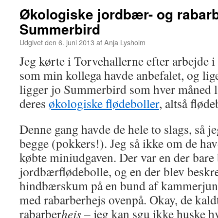
Økologiske jordbær- og rabarb
Summerbird
Udgivet den
6. juni 2013
af
Anja Lysholm
Jeg kørte i Torvehallerne efter arbejde i
som min kollega havde anbefalet, og lig
ligger jo Summerbird som hver måned la
deres
økologiske flødeboller
, altså flød
Denne gang havde de hele to slags, så j
begge (pokkers!). Jeg så ikke om de hav
købte miniudgaven. Der var en der bare
jordbærflødebolle, og en der blev beskr
hindbærskum på en bund af kammerjun
med rabarberhejs ovenpå. Okay, de kaldt
rabarber
hejs
– jeg kan sgu ikke huske hv