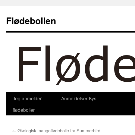
Hop
til
Flødebollen
indhold
Jeg anmelder
Anmeldelser
Kys
flødeboller
←
Økologisk mangoflødebolle fra Summerbird