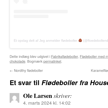
Et opslag delt af Jeg anmelder flødeboller
(@floedebollend
Dette indlæg blev udgivet i
Fabriksflødeboller
,
Flødeboller med 
chokolade
. Bogmærk
permalinket
.
←
Nordthy flødeboller
Karamelflø
Et svar til
Flødeboller fra Hou
Ole Larsen
skriver:
4. marts 2024 kl. 14:02