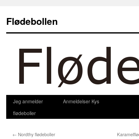
Hop
til
Flødebollen
indhold
Jeg anmelder
Anmeldelser
Kys
flødeboller
←
Nordthy flødeboller
Karamelflø