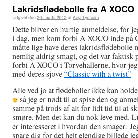
Lakridsflødebolle fra A XOCO
Udgivet den
20. marts 2012
af
Anja Lysholm
Dette bliver en hurtig anmeldelse, for je
i dag, men kom forbi A XOCO inde på G
måtte lige have deres lakridsflødebolle
nemlig aldrig smagt, og det var faktisk p
forbi A XOCO i Torvehallerne, hvor jeg
med deres sjove
“Classic with a twist”
Alle ved jo at flødeboller ikke kan hold
så jeg er nødt til at spise den og anm
samme på trods af alt for lidt tid til at s
smøre.
Men det kan du nok leve med. L
er interesseret i hvordan den smager. Je
spare dig for det helt elendige billede jeg