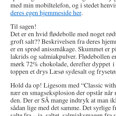
med min mobiltelefon, og i stedet henvis
deres egen hjemmeside her
.
Til sagen!
Det er en hvid flødebolle med noget rød
groft salt?? Beskrivelsen fra deres hje
er en sprød anissmåkage. Skummet er pi
lakrids og salmiakpulver. Flødebollen e
mørk 72% chokolade, derefter dyppet i 
toppen et drys Læsø sydesalt og fryset
Hold da op! Ligesom med “Classic with a
nær en smagseksplosion der opstår når 
den. Der er SÅ mange indtryk at man ik
sådan lige med det samme. Det syrlige f
salte fra – ja, saltet, salmiaksmagen fr