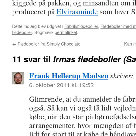
kiggede på pakken, og minsandten om i
produceret på
Elvirasminde
som laver 
Dette indlæg blev udgivet i
Fabriksflødeboller
,
Flødeboller med 
flødeboller
. Bogmærk
permalinket
.
←
Flødeboller fra Simply Chocolate
Kan m
11 svar til
Irmas flødeboller (S
Frank Hellerup Madsen
skriver:
6. oktober 2011 kl. 19:52
Glimrende, at du anmelder de fabr
også. Så kan vi også få lidt vejled
købe, når den står på børnefødselsd
arrangementer, hvor mængden af f
lidt for stort til at købe de håndlav