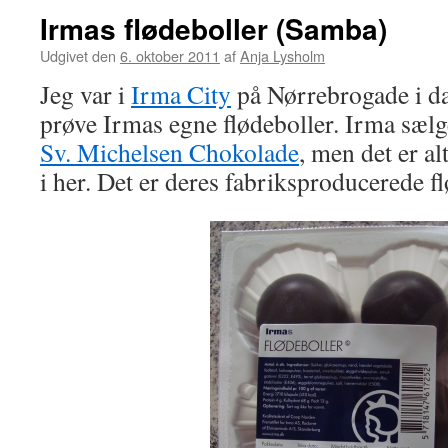
Irmas flødeboller (Samba)
Udgivet den
6. oktober 2011
af
Anja Lysholm
Jeg var i
Irma City
på Nørrebrogade i dag 
prøve Irmas egne flødeboller. Irma sælge
Sv. Michelsen Chokolade
, men det er al
i her. Det er deres fabriksproducerede fl