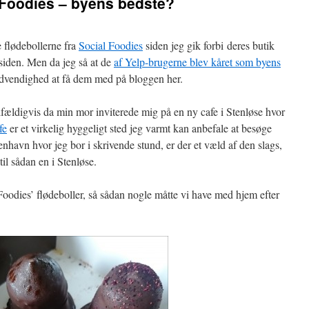
l Foodies – byens bedste?
e flødebollerne fra
Social Foodies
siden jeg gik forbi deres butik
 siden. Men da jeg så at de
af Yelp-brugerne blev kåret som byens
nødvendighed at få dem med på bloggen her.
lfældigvis da min mor inviterede mig på en ny cafe i Stenløse hvor
fe
er et virkelig hyggeligt sted jeg varmt kan anbefale at besøge
nhavn hvor jeg bor i skrivende stund, er der et væld af den slags,
 til sådan en i Stenløse.
Foodies’ flødeboller, så sådan nogle måtte vi have med hjem efter