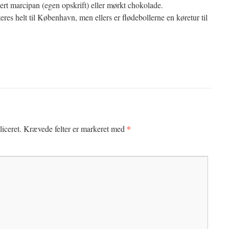
rt marcipan (egen opskrift) eller mørkt chokolade.
res helt til København, men ellers er flødebollerne en køretur til
*
iceret.
Krævede felter er markeret med