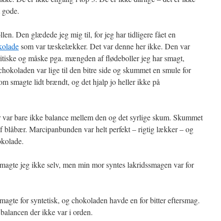
t gode.
len. Den glædede jeg mig til, for jeg har tidligere fået en
kolade
som var tæskelækker. Det var denne her ikke. Den var
tiske og måske pga. mængden af flødeboller jeg har smagt,
chokoladen var lige til den bitre side og skummet en smule for
om smagte lidt brændt, og det hjalp jo heller ikke på
r var bare ikke balance mellem den og det syrlige skum. Skummet
af blåbær. Marcipanbunden var helt perfekt – rigtig lækker – og
okolade.
magte jeg ikke selv, men min mor syntes lakridssmagen var for
agte for syntetisk, og chokoladen havde en for bitter eftersmag.
balancen der ikke var i orden.