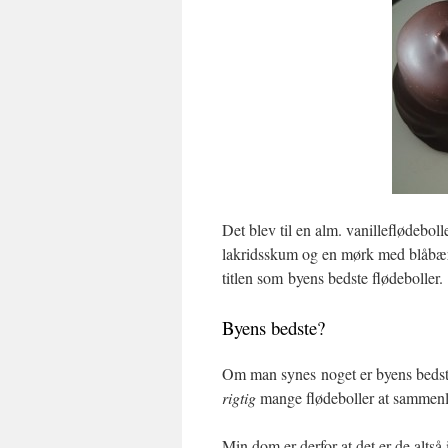
Det blev til en alm. vanilleflødeb
lakridsskum og en mørk med blåbærs
titlen som byens bedste flødeboller.
Byens bedste?
Om man synes noget er byens bedst
rigtig
mange flødeboller at sammenl
Min dom er derfor at det er de altså 