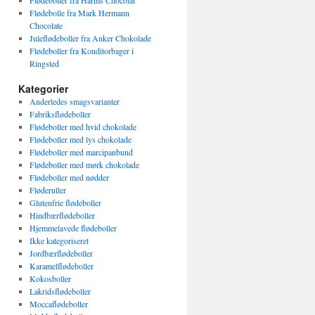
Flødeboller fra Harms Chocolat
Flødebolle fra Mark Hermann
Chocolate
Juleflødeboller fra Anker Chokolade
Flødeboller fra Konditorbager i
Ringsted
Kategorier
Anderledes smagsvarianter
Fabriksflødeboller
Flødeboller med hvid chokolade
Flødeboller med lys chokolade
Flødeboller med marcipanbund
Flødeboller med mørk chokolade
Flødeboller med nødder
Fløderuller
Glutenfrie flødeboller
Hindbærflødeboller
Hjemmelavede flødeboller
Ikke kategoriseret
Jordbærflødeboller
Karamelflødeboller
Kokosboller
Lakridsflødeboller
Moccaflødeboller