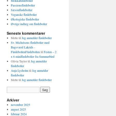
Mokkaflødeboller
Passionsflødeboller
Sæsonflødeboller
Veganske flødeboller
Økologiske flødeboller
Øvrige indlæg om flødeboller
Seneste kommentarer
Mette
til
Jeg anmelder flødeboller
Sv. Michelsens flødeboller med
Bagsværd Lakrids -
FlødebollenFlødebollen
til
Festen – 2
x 6 miniflødeboller fra Summerbird
Olivia Taylor
til
Jeg anmelder
flødeboller
Anja Lysholm
til
Jeg anmelder
flødeboller
Mette
til
Jeg anmelder flødeboller
Arkiver
november 2025
august 2025
februar 2024