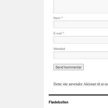
Navn
*
E-mail
*
Websted
Dette site anvender Akismet til at 
Flødebollen