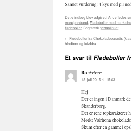
Samlet vurdering: 4 kys med pil ne
Dette indlæg blev udgivet i
Anderledes sm
marcipanbund
,
Flødeboller med mørk ch
flødeboller
. Bogmærk
permalinket
.
←
Flødeboller fra Chokoladeparadis (kla
hindbær og lakrids)
Et svar til
Flødeboller f
Bo
skriver:
18. juli 2015 kl. 15:03
Hej
Der er ingen i Danmark der
Skanderborg.
Det er rene topkarakterer 
Mørkt Valrhona chokolade
Skum efter en gammel opskr