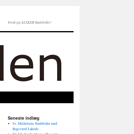
Fordi jeg ELSKER flødeboller!
Seneste indlæg
Sv. Michelsens flødeboller med
Bagsværd Lakrids