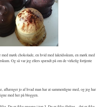
olle med mørk chokolade, en hvid med lakridsskum, en mørk med
kum. Og så var jeg ellers spændt på om de virkelig fortjente
e, afhænger jo af hvad man har at sammenligne med, og jeg har
igne med her på bloggen.
ikke. De er ikke engang i top 3. De er ikke dårlige – det er ikke