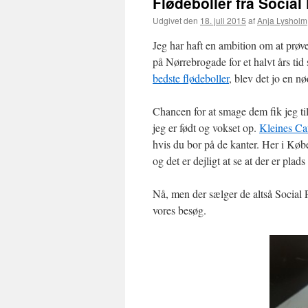
Flødeboller fra Socia
Udgivet den
18. juli 2015
af
Anja Lysholm
Jeg har haft en ambition om at prøv
på Nørrebrogade for et halvt års tid
bedste flødeboller
, blev det jo en 
Chancen for at smage dem fik jeg ti
jeg er født og vokset op.
Kleines Ca
hvis du bor på de kanter. Her i Købe
og det er dejligt at se at der er plads
Nå, men der sælger de altså Social 
vores besøg.