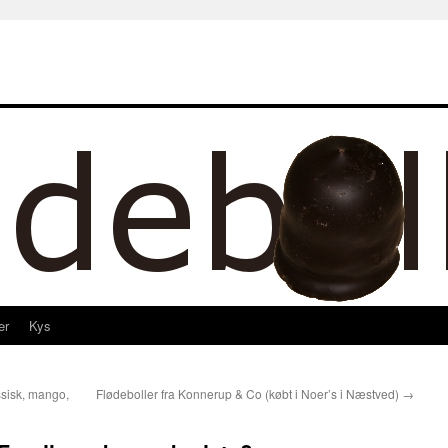
er
Kys
ssisk, mango,
Flødeboller fra Konnerup & Co (købt i Noer’s i Næstved)
→