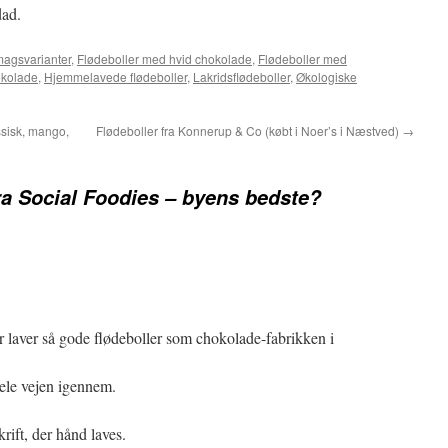
dad.
agsvarianter
,
Flødeboller med hvid chokolade
,
Flødeboller med
okolade
,
Hjemmelavede flødeboller
,
Lakridsflødeboller
,
Økologiske
ssisk, mango,
Flødeboller fra Konnerup & Co (købt i Noer’s i Næstved)
→
ra Social Foodies – byens bedste?
 laver så gode flødeboller som chokolade-fabrikken i
hele vejen igennem.
ift, der hånd laves.