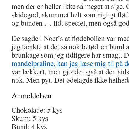
men der er heller ikke så meget at sige.
skidegod, skummet helt som rigtigt flø
og bunden … lidt speciel, men også god
De sagde i Noer’s at flødebollen var m
jeg tænkte at det så nok betød en bund a
brunkage som jeg tidligere har smagt. De
mandelpraline, kan jeg læse mig til på 
var lækkert, men gjorde også at den sidst
nok. Men pyt. Det ødelagde ikke helhed
Anmeldelsen
Chokolade: 5 kys
Skum: 5 kys
Bund: 4 kys