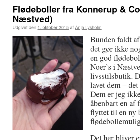
Flødeboller fra Konnerup & Co 
Næstved)
Udgivet den
1. oktober 2015
af
Anja Lysholm
Bunden faldt af
det gør ikke nog
en god flødebo
Noer’s i Næstve
livsstilsbutik. 
lavet dem – det
Dem er jeg ikke 
åbenbart en af 
flyttet til en ny
flødebollemuli
Det her bliver 