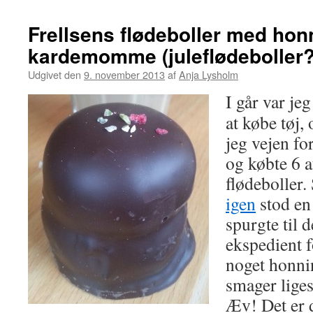
Frellsens flødeboller med hon
kardemomme (juleflødeboller?
Udgivet den
9. november 2013
af
Anja Lysholm
I går var j
at købe tøj,
jeg vejen fo
og købte 6 a
flødeboller
igen
stod en 
spurgte til 
ekspedient f
noget honni
smager lige
Æv! Det er d