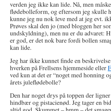
verden jeg ikke kan lide. Nå, men måske
flødebolleform, og eftersom jeg skulle h
kunne jeg nu nok leve med at jeg evt. ik
Prøves skal den jo (med bloggen her s
undskyldning), men nu er du advaret: H
er god, er det nok bare fordi bollen sma
kan lide.
Jeg har ikke kunnet finde en beskrivelse
hverken på Frellsens hjemmeside eller
F
ved kun at det er “noget med honning o
årets juleflødebolle?
Den har noget drys på toppen der ligner 
hindbær og pistacienød. Jeg tager en b
altid god. Skummet – hmm – det smager i